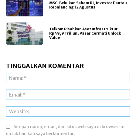
MSCI Bekukan Saham RI, Investor Pantau
Rebalancing 12 Agustus
Telkom Pisahkan Aset Infrastruktur
Rp49,9 Triliun, Pasar Cermati Unlock
Value
TINGGALKAN KOMENTAR
Na
Ema
Web
Simpan nama, email, dan situs web saya di browser ini
untuk lain kali saya berkomentar.