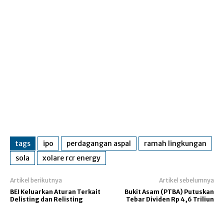
tags
ipo
perdagangan aspal
ramah lingkungan
sola
xolare rcr energy
Artikel berikutnya
Artikel sebelumnya
BEI Keluarkan Aturan Terkait
Bukit Asam (PTBA) Putuskan
Delisting dan Relisting
Tebar Dividen Rp 4,6 Triliun