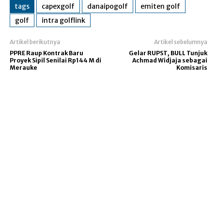
tags
capexgolf
danaipogolf
emiten golf
golf
intra golflink
Artikel berikutnya
Artikel sebelumnya
PPRE Raup Kontrak Baru
Gelar RUPST, BULL Tunjuk
Proyek Sipil Senilai Rp144 M di
Achmad Widjaja sebagai
Merauke
Komisaris