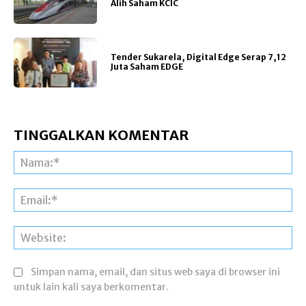
Alih Saham KCIC
Tender Sukarela, Digital Edge Serap 7,12
Juta Saham EDGE
TINGGALKAN KOMENTAR
Na
Ema
Web
Simpan nama, email, dan situs web saya di browser ini
untuk lain kali saya berkomentar.