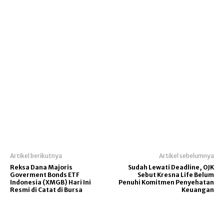
Artikel berikutnya
Artikel sebelumnya
Reksa Dana Majoris
Sudah Lewati Deadline, OJK
Goverment Bonds ETF
Sebut Kresna Life Belum
Indonesia (XMGB) Hari Ini
Penuhi Komitmen Penyehatan
Resmi di Catat di Bursa
Keuangan