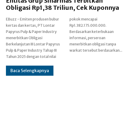
Entitas Grup Sinarmas Terbitkan
Obligasi Rp1,38 Triliun, Cek Kuponnya
EBuzz - Emiten produsen bubur
pokok mencapai
kertas dan kertas, PT Lontar
Rp1.382.175.000.000.
Papyrus Pulp & Paper Industry
Berdasarkan keterbukaan
menerbitkan Obligasi
informasi, perseroan
Berkelanjutan III Lontar Papyrus
menerbitkan obligasi tanpa
Pulp & Paper Industry Tahap III
warkat tersebut berdasarkan...
Tahun 2025 dengan total nilai
Baca Selengkapnya