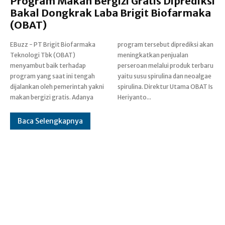
Program Makan Bergizi Gratis Diprediksi
Bakal Dongkrak Laba Brigit Biofarmaka
(OBAT)
EBuzz - PT Brigit Biofarmaka
program tersebut diprediksi akan
Teknologi Tbk (OBAT)
meningkatkan penjualan
menyambut baik terhadap
perseroan melalui produk terbaru
program yang saat ini tengah
yaitu susu spirulina dan neoalgae
dijalankan oleh pemerintah yakni
spirulina. Direktur Utama OBAT Is
makan bergizi gratis. Adanya
Heriyanto...
Baca Selengkapnya