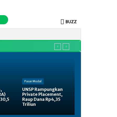
BUZZ
o
Sosok
More
Pasar Modal
,
UNSP Rampungkan
RA)
Private Placement,
130,5
Raup Dana Rp4,35
Triliun