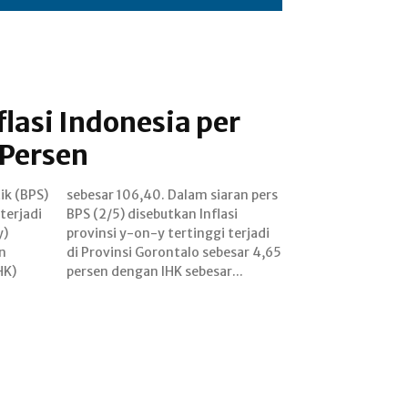
flasi Indonesia per
 Persen
ik (BPS)
ran pers
terjadi
nflasi
y)
di
n
65
HK)
persen dengan IHK sebesar...