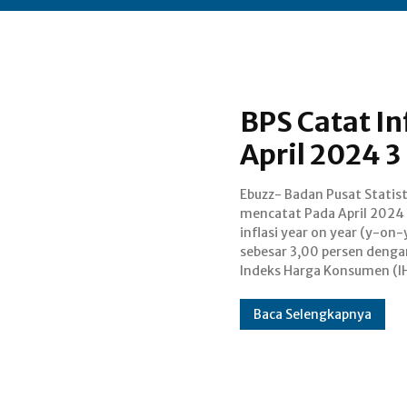
BPS Catat In
April 2024 3
Ebuzz- Badan Pusat Statist
sebesar 106,40. Dalam sia
mencatat Pada April 2024 
BPS (2/5) disebutkan I
inflasi year on year (y-on-
provinsi y-on-y tertinggi terja
sebesar 3,00 persen denga
di Provinsi Gorontalo sebesar 4,
Indeks Harga Konsumen (I
Baca Selengkapnya