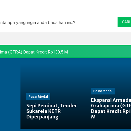
Pasar
oleh TradingView
rita apa yang ingin anda baca hari ini..?
CARI
Politik
Pasar Modal
Manufaktur
Energi
Makr
ima (GTRA) Dapat Kredit Rp130,5 M
Pasar Modal
Pasar Modal
Ekspansi Armada
Sepi Peminat, Tender
Grahaprima (GT
Sukarela KETR
Dapat Kredit Rp
Diperpanjang
M