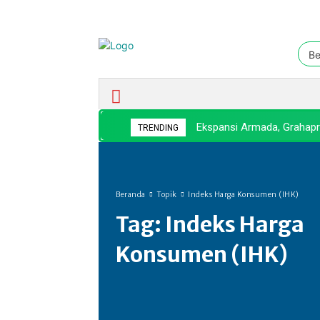
Be
Ekonomi & Bisnis
Nasional
Ekspansi Armada, Grahapr
TRENDING
Beranda
Topik
Indeks Harga Konsumen (IHK)
Tag:
Indeks Harga
Konsumen (IHK)