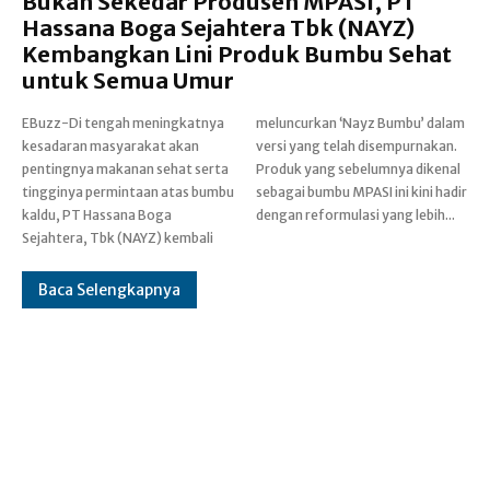
Bukan Sekedar Produsen MPASI, PT
Hassana Boga Sejahtera Tbk (NAYZ)
Kembangkan Lini Produk Bumbu Sehat
untuk Semua Umur
EBuzz-Di tengah meningkatnya
meluncurkan ‘Nayz Bumbu’ dalam
kesadaran masyarakat akan
versi yang telah disempurnakan.
pentingnya makanan sehat serta
Produk yang sebelumnya dikenal
tingginya permintaan atas bumbu
sebagai bumbu MPASI ini kini hadir
kaldu, PT Hassana Boga
dengan reformulasi yang lebih...
Sejahtera, Tbk (NAYZ) kembali
Baca Selengkapnya