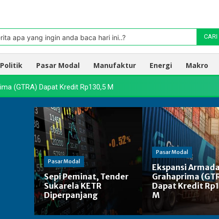
Pasar
oleh TradingView
rita apa yang ingin anda baca hari ini..?
CARI
Politik
Pasar Modal
Manufaktur
Energi
Makro
ima (GTRA) Dapat Kredit Rp130,5 M
Pasar Modal
Pasar Modal
Ekspansi Armada
Sepi Peminat, Tender
Grahaprima (GT
Sukarela KETR
Dapat Kredit Rp
Diperpanjang
M