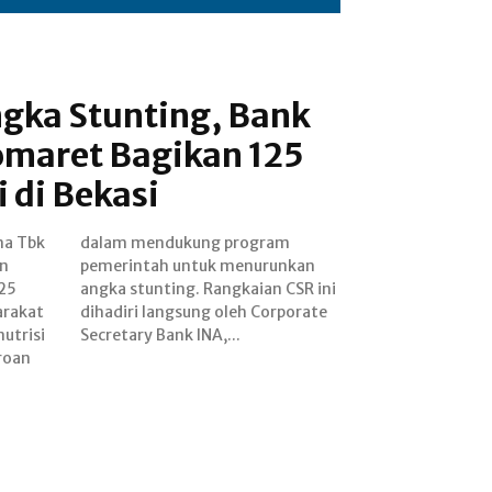
gka Stunting, Bank
omaret Bagikan 125
i di Bekasi
na Tbk
ogram
an
an
25
ini
arakat
porate
nutrisi
Secretary Bank INA,...
roan