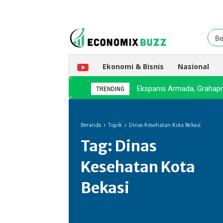
Be
Ekonomi & Bisnis
Nasional
Ekspansi Armada, Grahapr
TRENDING
Beranda
Topik
Dinas Kesehatan Kota Bekasi
Tag:
Dinas
Kesehatan Kota
Bekasi