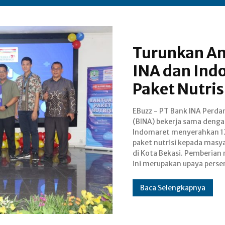
Turunkan An
INA dan Ind
Paket Nutris
EBuzz - PT Bank INA Perda
dalam mendukung pr
(BINA) bekerja sama deng
pemerintah untuk menurunk
Indomaret menyerahkan 1
angka stunting. Rangkaian CSR 
paket nutrisi kepada masy
dihadiri langsung oleh Cor
di Kota Bekasi. Pemberian 
ini merupakan upaya perse
Baca Selengkapnya