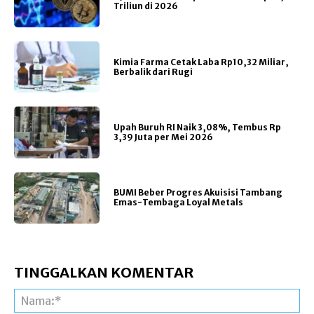
Triliun di 2026
Kimia Farma Cetak Laba Rp10,32 Miliar,
Berbalik dari Rugi
Upah Buruh RI Naik 3,08%, Tembus Rp
3,39 Juta per Mei 2026
BUMI Beber Progres Akuisisi Tambang
Emas-Tembaga Loyal Metals
TINGGALKAN KOMENTAR
Na