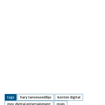
tags
hary tanoesoedibjo
konten digital
mnc digital entertainment
msin