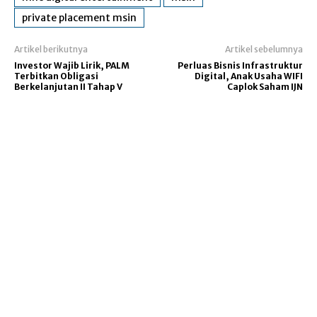
private placement msin
Artikel berikutnya
Artikel sebelumnya
Investor Wajib Lirik, PALM
Perluas Bisnis Infrastruktur
Terbitkan Obligasi
Digital, Anak Usaha WIFI
Berkelanjutan II Tahap V
Caplok Saham IJN